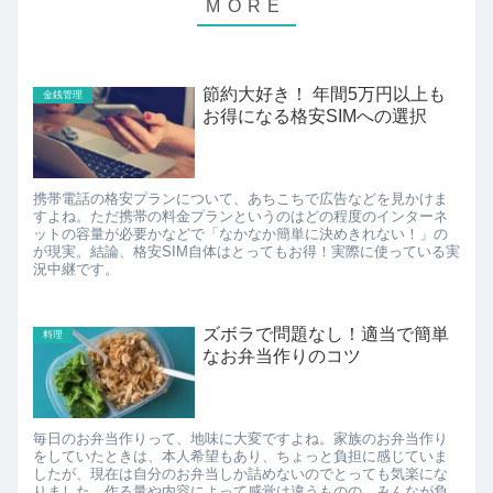
節約大好き！ 年間5万円以上も
金銭管理
お得になる格安SIMへの選択
携帯電話の格安プランについて、あちこちで広告などを見かけま
すよね。ただ携帯の料金プランというのはどの程度のインターネ
ットの容量が必要かなどで「なかなか簡単に決めきれない！」の
が現実。結論、格安SIM自体はとってもお得！実際に使っている実
況中継です。
ズボラで問題なし！適当で簡単
料理
なお弁当作りのコツ
毎日のお弁当作りって、地味に大変ですよね。家族のお弁当作り
をしていたときは、本人希望もあり、ちょっと負担に感じていま
したが、現在は自分のお弁当しか詰めないのでとっても気楽にな
りました。作る量や内容によって感覚は違うものの、みんなが負