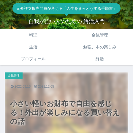
元介護支援専門員が考える「人生をまっとうする手順書」
自我が強い人のための 終活入門
料理
金銭管理
生活
勉強、本の楽しみ
プロフィール
終活
金銭管理
2022.03.13
2021.12.05
小さい軽いお財布で自由を感じ
る！外出が楽しみになる買い替え
の話