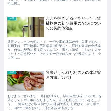
担に感...
ここを押さえるべきだった！賃
生活
貸物件の初期費用の交渉につい
ての契約体験記
賃貸マンションの契約って、十分な事前準備が超！重要ですね！
お相手は、百戦錬磨の不動産屋の営業さん。経験や知識が全然違
う。自分の契約を振り返ってみると、調べて準備しておいてよか
った！と思う部分と、それでも十分ではなかった部分もあり、少
し落ち...
健康だけが取り柄の人の体調管
生活
理方法3つだけ
おはようございます。 昨日は朝から、駅の自動水栓にハンカチを
落としてドボドボになりましたが、今日も張り切っていきましょ
う。 健康だけが取り柄の人の体調管理方法 夜はぐっすり眠れ
て、3食のご飯がおいしい体に不調や痛みがな...