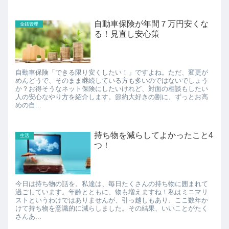
自動車保険が年間７万円安くな
金銭管理
る！見直し安心策
自動車保険「できる限り安くしたい！」ですよね。ただ、変更が
めんどうで、そのまま継続している方も多いのではないでしょう
か？お得そうなネット保険にしたいけれど、対面の相談もしたい
人の安心なやり方を紹介します。節約大好きの割に、ずっとお高
めの自...
持ち物を減らしてよかったこと4
生活
つ！
今日は持ち物の話を。私達は、毎日たくさんの持ち物に囲まれて
過ごしています。年齢とともに、物も増えますね！私はミニマリ
ストというわけではありませんが、引っ越しもあり、ここ数年か
けて持ち物を意識的に減らしました。その結果、いいことがたく
さんあ...