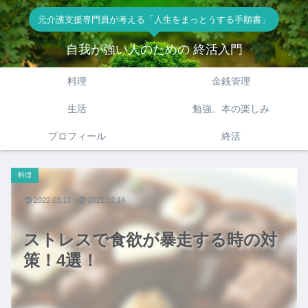
元介護支援専門員が考える「人生をまっとうする手順書」
自我が強い人のための 終活入門
料理
金銭管理
生活
勉強、本の楽しみ
プロフィール
終活
料理
2022.03.13
2021.12.14
ストレスで食欲が暴走する時の対
策！4選！