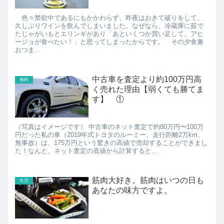
色々禁欲中であるにもかかわらず、昨夜はおきて破りをして、
久しぶりワインを飲んでしまいました。なぜなら、冷蔵庫に茹で
たじゃがいもとエリンギがあり「あといくつか買い足して、アヒ
ージョが食べたい！」と思ってしまったからです。 その夕食兼
おつま...
中古車を査定より約100万円高
倹約
く売れた理由【弱くても勝てま
す】 ①
（写真はイメージです） 中古車のネット査定で約80万円〜100万
円だった私の車（2019年式トヨタのルーミー、走行距離2万km、
無事故）は、175万円という驚きの高値で売却することができまし
た！なんと、ネット査定の底値から計算すると...
筋肉大好き。筋肉はいつの日も
生活
あなたの味方ですよ。