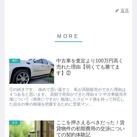
直見
中古車を査定より100万円高く
倹約
売れた理由【弱くても勝てま
す】②
①の続きです。 改めて思い返すと、私が高額販売ができた理由は
４つあると思います。 高額で売却ができた理由４つ 中古車販売市
場について（簡単にですが）勉強したスピード感を持って対応し
た自分の車の相場を把握するために営業マン...
ここを押さえるべきだった！賃
生活
貸物件の初期費用の交渉につい
ての契約体験記