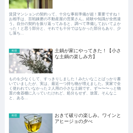
賃貸マンションの契約って、十分な事前準備が超！重要ですね！
お相手は、百戦錬磨の不動産屋の営業さん。経験や知識が全然違
う。自分の契約を振り返ってみると、調べて準備しておいてよか
った！と思う部分と、それでも十分ではなかった部分もあり、少
し落ち...
土鍋が家にやってきた！【小さ
料理
な土鍋の楽しみ方】
ものを少なくして、すっきりしました！みたいなことばっかり書
いていましたが、実は、最近一つ持ち物が増えました。実家で全
く使われていなかった２人用の小さな土鍋です。ず〜〜〜っと物
置の食器棚に入っていたけれど、処分もせず、放置。そんなこ
と、ある...
おきて破りの楽しみ。ワインと
料理
アヒージョの夕べ