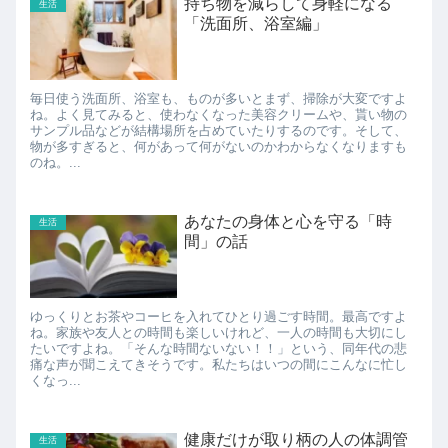
持ち物を減らして身軽になる
生活
「洗面所、浴室編」
毎日使う洗面所、浴室も、ものが多いとまず、掃除が大変ですよ
ね。よく見てみると、使わなくなった美容クリームや、貰い物の
サンプル品などが結構場所を占めていたりするのです。そして、
物が多すぎると、何があって何がないのかわからなくなりますも
のね。...
あなたの身体と心を守る「時
生活
間」の話
ゆっくりとお茶やコーヒを入れてひとり過ごす時間。最高ですよ
ね。家族や友人との時間も楽しいけれど、一人の時間も大切にし
たいですよね。「そんな時間ないない！！」という、同年代の悲
痛な声が聞こえてきそうです。私たちはいつの間にこんなに忙し
くなっ...
健康だけが取り柄の人の体調管
生活