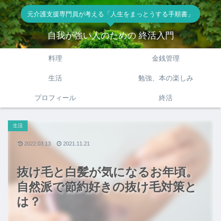
元介護支援専門員が考える「人生をまっとうする手順書」
自我が強い人のための 終活入門
料理
金銭管理
生活
勉強、本の楽しみ
プロフィール
終活
生活
2022.03.13
2021.11.21
抜け毛と白髪が気になるお年頃。
自然派で節約好きの抜け毛対策と
は？