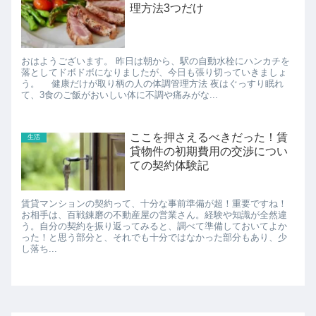
理方法3つだけ
おはようございます。 昨日は朝から、駅の自動水栓にハンカチを
落としてドボドボになりましたが、今日も張り切っていきましょ
う。 健康だけが取り柄の人の体調管理方法 夜はぐっすり眠れ
て、3食のご飯がおいしい体に不調や痛みがな...
ここを押さえるべきだった！賃
生活
貸物件の初期費用の交渉につい
ての契約体験記
賃貸マンションの契約って、十分な事前準備が超！重要ですね！
お相手は、百戦錬磨の不動産屋の営業さん。経験や知識が全然違
う。自分の契約を振り返ってみると、調べて準備しておいてよか
った！と思う部分と、それでも十分ではなかった部分もあり、少
し落ち...