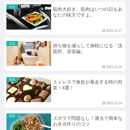
生活
筋肉大好き。筋肉はいつの日もあ
なたの味方ですよ。
2021.12.17
生活
持ち物を減らして身軽になる「洗
面所、浴室編」
2021.12.15
料理
ストレスで食欲が暴走する時の対
策！4選！
2021.12.14
料理
ズボラで問題なし！適当で簡単な
お弁当作りのコツ