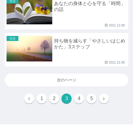
生活
あなたの身体と心を守る「時間」
の話
2021.12.09
生活
持ち物を減らす「やさしいはじめ
かた」3ステップ
2021.12.08
次のページ
1
2
3
4
5