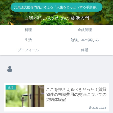
元介護支援専門員が考える「人生をまっとうする手順書」
自我が強い人のための 終活入門
料理
金銭管理
生活
勉強、本の楽しみ
プロフィール
終活
生活
ここを押さえるべきだった！賃貸
物件の初期費用の交渉についての
契約体験記
2021.12.18