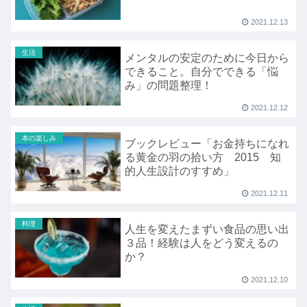
2021.12.13
生活
メンタルの安定のために今日から
できること。自分でできる「悩
み」の問題整理！
2021.12.12
本の楽しみ
ブックレビュー「お金持ちになれ
る黄金の羽の拾い方 2015 知
的人生設計のすすめ」
2021.12.11
料理
人生を変えたまずい食品の思い出
３品！経験は人をどう変えるの
か？
2021.12.10